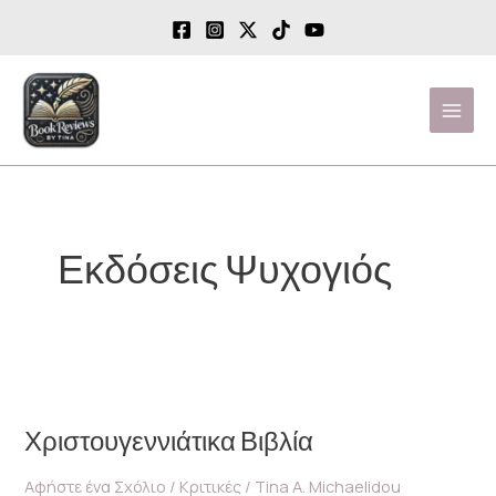
Μετάβαση
στο
περιεχόμενο
Mai
Men
Εκδόσεις Ψυχογιός
Χριστουγεννιάτικα
Βιβλία
Χριστουγεννιάτικα Βιβλία
Αφήστε ένα Σχόλιο
/
Κριτικές
/
Tina A. Michaelidou