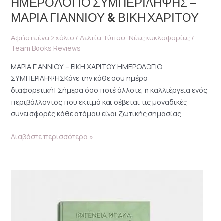
ΗΜΕΡΟΛΟΓΙΟ ΣΥΜΠΕΡΙΛΗΨΗΣ –
ΜΑΡΙΑ ΓΙΑΝΝΙΟΥ & ΒΙΚΗ ΧΑΡΙΤΟΥ
Αφήστε ένα Σχόλιο
/
Δελτία Τύπου
,
Νέες κυκλοφορίες
/
Team Books Reviews
ΜΑΡΙΑ ΓΙΑΝΝΙΟΥ – ΒΙΚΗ ΧΑΡΙΤΟΥ ΗΜΕΡΟΛΟΓΙΟ
ΣΥΜΠΕΡΙΛΗΨΗΣΚάνε την κάθε σου ημέρα
διαφορετική! Σήμερα όσο ποτέ άλλοτε, η καλλιέργεια ενός
περιβάλλοντος που εκτιμά και σέβεται τις μοναδικές
συνεισφορές κάθε ατόμου είναι ζωτικής σημασίας.
Διαβάστε περισσότερα »
ΙΦΙΓΕΝΕΙΑ
ΜΠΑΚΑ
–
365