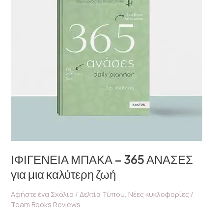
ΑΝΑΣΕΣ
για
μια
καλύτερη
ζωή
ΙΦΙΓΕΝΕΙΑ ΜΠΑΚΑ – 365 ΑΝΑΣΕΣ
για μια καλύτερη ζωή
Αφήστε ένα Σχόλιο
/
Δελτία Τύπου
,
Νέες κυκλοφορίες
/
Team Books Reviews