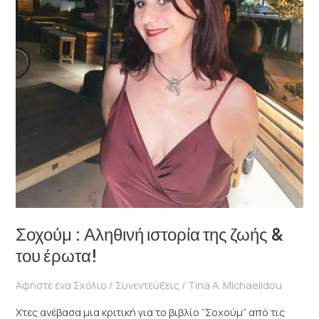
ζωής
&
του
έρωτα!
Σοχούμ : Αληθινή ιστορία της ζωής &
του έρωτα!
Αφήστε ένα Σχόλιο
/
Συνεντεύξεις
/
Tina A. Michaelidou
Χτες ανέβασα μια κριτική για το βιβλίο “Σοχούμ” από τις