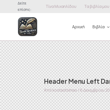
Μετάβαση
Δείτε
Τίνα Μιχαηλίδου
Τα βιβλία μου
στο
επίσης:
περιεχόμενο
Αρχική
Βιβλία
Header Menu Left Da
Από
kostastsimas
/
6 Δεκεμβρίου 2