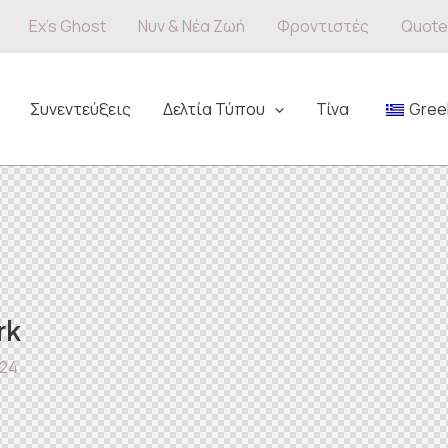
Ex’s Ghost
Νυν & Νέα Ζωή
Φροντιστές
Quote
Συνεντεύξεις
Δελτία Τύπου
Τίνα
Gree
rk
024