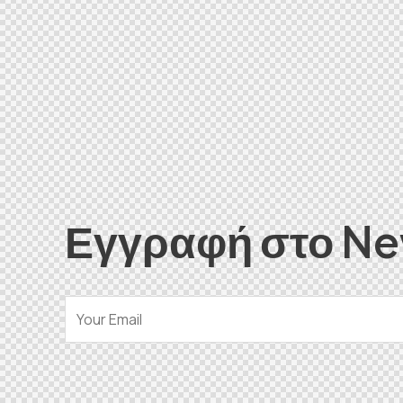
Εγγραφή στο Ne
E
m
a
i
Alternative:
l