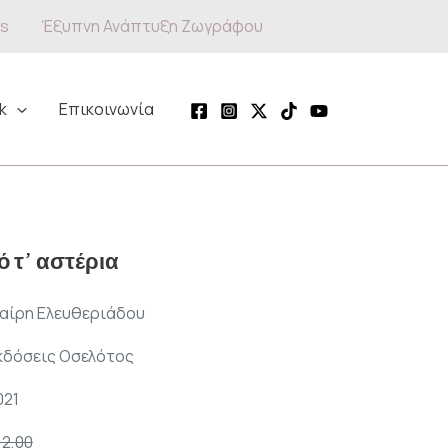
s
Έξυπνη Ανάπτυξη Ζωγράφου
k
Επικοινωνία
 τ’ αστέρια
αίρη Ελευθεριάδου
κδόσεις Οσελότος
021
12,00