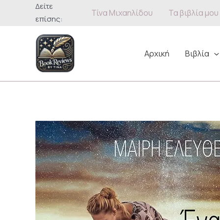
Μετάβαση
Δείτε
Τίνα Μιχαηλίδου
Τα βιβλία μου
στο
επίσης:
περιεχόμενο
Αρχική
Βιβλία