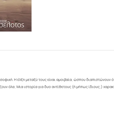
σοφική. Η έλξη μεταξύ τους είναι αμοιβαία, ώσπου διαπιστώνουν ότ
άξουν όλα; Μια ιστορία για δυο αντίθετους (ή μήπως ίδιους;) χαρ