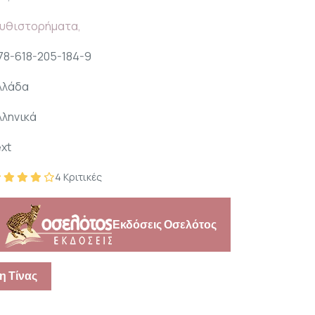
υθιστορήματα,
78-618-205-184-9
λλάδα
λληνικά
ext
4 Κριτικές
Εκδόσεις Οσελότος
η Τίνας