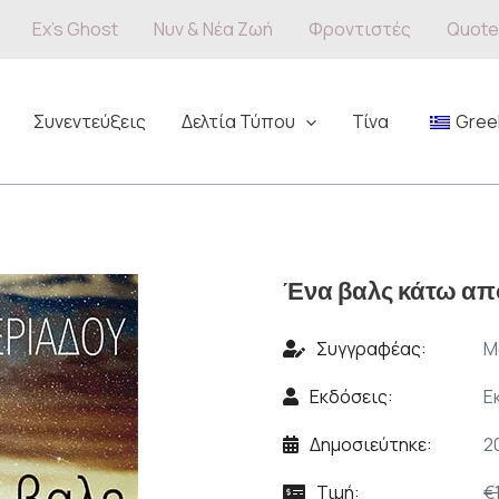
Ex’s Ghost
Νυν & Νέα Ζωή
Φροντιστές
Quote
Συνεντεύξεις
Δελτία Τύπου
Τίνα
Gree
Ένα βαλς κάτω από
Συγγραφέας:
Μ
Εκδόσεις:
Ε
Δημοσιεύτηκε:
2
Τιμή:
€