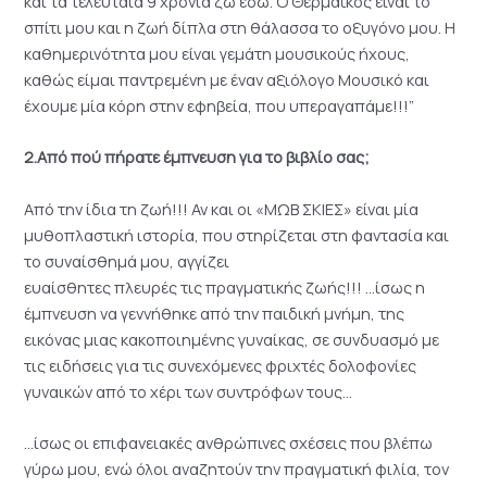
και τα τελευταία 9 χρόνια ζω εδώ. Ο Θερμαϊκός είναι το
σπίτι μου και η ζωή δίπλα στη θάλασσα το οξυγόνο μου. Η
καθημερινότητα μου είναι γεμάτη μουσικούς ήχους,
καθώς είμαι παντρεμένη με έναν αξιόλογο Μουσικό και
έχουμε μία κόρη στην εφηβεία, που υπεραγαπάμε!!!”
2.Από πού πήρατε έμπνευση για το βιβλίο σας;
Από την ίδια τη ζωή!!! Αν και οι «ΜΩΒ ΣΚΙΕΣ» είναι μία
μυθοπλαστική ιστορία, που στηρίζεται στη φαντασία και
το συναίσθημά μου, αγγίζει
ευαίσθητες πλευρές τις πραγματικής ζωής!!! …ίσως η
έμπνευση να γεννήθηκε από την παιδική μνήμη, της
εικόνας μιας κακοποιημένης γυναίκας, σε συνδυασμό με
τις ειδήσεις για τις συνεχόμενες φριχτές δολοφονίες
γυναικών από το χέρι των συντρόφων τους…
…ίσως οι επιφανειακές ανθρώπινες σχέσεις που βλέπω
γύρω μου, ενώ όλοι αναζητούν την πραγματική φιλία, τον