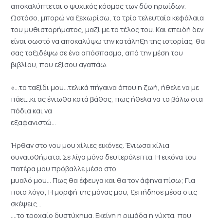
αποκαλύπτεται ο ψυχικός κόσμος των δύο ηρωίδων.
Ωστόσο, μπορώ να ξεχωρίσω, τα τρία τελευταία κεφάλαια
του μυθιστορήματος, μαζί με το τέλος του. Και επειδή δεν
είναι σωστό να αποκαλύψω την κατάληξη της ιστορίας, θα
σας ταξιδέψω σε ένα απόσπασμα, από την μέση του
βιβλίου, που εξίσου αγαπάω.
«…το ταξίδι μου…τελικά πήγαινα όπου η ζωή, ήθελε να με
πάει…κι ας ένιωθα κατά βάθος, πως ήθελα να το βάλω στα
πόδια και να
εξαφανιστώ…
Ήρθαν στο νου μου χίλιες εικόνες. Ένιωσα χίλια
συναισθήματα. Σε λίγα μόνο δευτερόλεπτα. Η εικόνα του
πατέρα μου πρόβαλλε μέσα στο
μυαλό μου… Πως θα έφευγα και θα τον άφηνα πίσω; Για
ποιο λόγο; Η μορφή της μάνας μου, ξεπήδησε μέσα στις
σκέψεις…
….το τροχαίο δυστύχημα. Εκείνη η ριμάδα η νύχτα, που