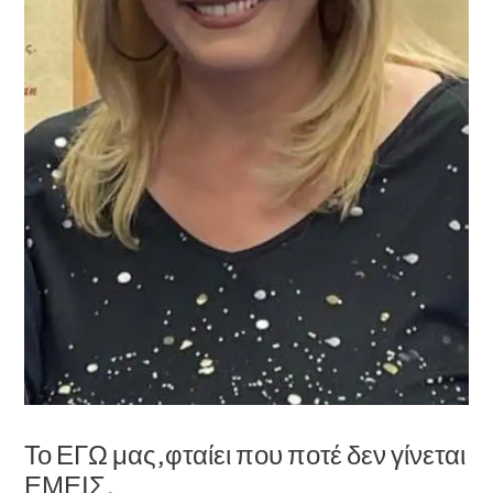
Το ΕΓΩ μας,φταίει που ποτέ δεν γίνεται
ΕΜΕΙΣ.