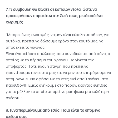
7.Τι συμβουλή θα δίνατε σε κάποιον νέο/α, ώστε να
προχωρήσουν παρακάτω στη ζωή τους, μετά από ένα
χωρισμό;
“Μπορεί ένας χωρισμός, να μην είναι εύκολη υπόθεση, για
αυτό και πρέπει να δώσουμε χρόνο στον εαυτό μας, να
αποδεχτεί το γεγονός.
Είναι ένα «είδος» απώλειας, που συνοδεύεται από πόνο, ο
οποίος με το πέρασμα του χρόνου, θα γίνεται πιο
υποφερτός. Τότε είναι η στιγμή,που πρέπει να
φροντίσουμε τον εαυτό μας και να μην του επιτρέψουμε να
απομονωθεί. Να αφήσουμε το χτες εκεί οπού ανήκει…στο
παρελθόν!!! Εμείς ανήκουμε στο παρόν, έχοντας ελπίδες
για το μέλλον,το οποίο μπορεί να μας φέρει μία καλύτερη
σχέση!!!”
8
.Τι να περιμένουμε από εσάς; Ποια είναι τα επόμενα
σχέδιά σας;