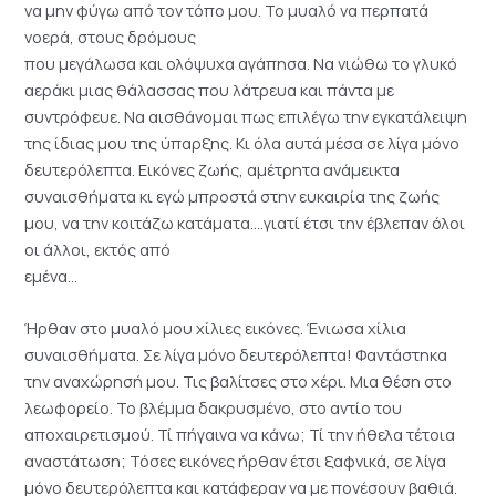
να μην φύγω από τον τόπο μου. Το μυαλό να περπατά
νοερά, στους δρόμους
που μεγάλωσα και ολόψυχα αγάπησα. Να νιώθω το γλυκό
αεράκι μιας θάλασσας που λάτρευα και πάντα με
συντρόφευε. Να αισθάνομαι πως επιλέγω την εγκατάλειψη
της ίδιας μου της ύπαρξης. Κι όλα αυτά μέσα σε λίγα μόνο
δευτερόλεπτα. Εικόνες ζωής, αμέτρητα ανάμεικτα
συναισθήματα κι εγώ μπροστά στην ευκαιρία της ζωής
μου, να την κοιτάζω κατάματα….γιατί έτσι την έβλεπαν όλοι
οι άλλοι, εκτός από
εμένα…
Ήρθαν στο μυαλό μου χίλιες εικόνες. Ένιωσα χίλια
συναισθήματα. Σε λίγα μόνο δευτερόλεπτα! Φαντάστηκα
την αναχώρησή μου. Τις βαλίτσες στο χέρι. Μια θέση στο
λεωφορείο. Το βλέμμα δακρυσμένο, στο αντίο του
αποχαιρετισμού. Τί πήγαινα να κάνω; Τί την ήθελα τέτοια
αναστάτωση; Τόσες εικόνες ήρθαν έτσι ξαφνικά, σε λίγα
μόνο δευτερόλεπτα και κατάφεραν να με πονέσουν βαθιά.