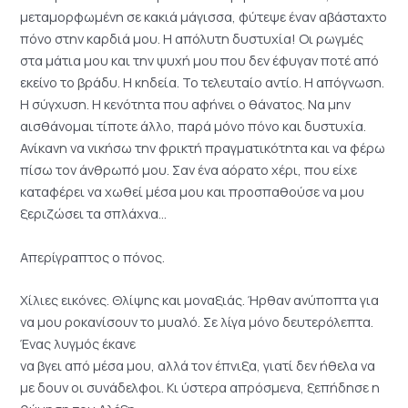
μεταμορφωμένη σε κακιά μάγισσα, φύτεψε έναν αβάσταχτο
πόνο στην καρδιά μου. H απόλυτη δυστυχία! Οι ρωγμές
στα μάτια μου και την ψυχή μου που δεν έφυγαν ποτέ από
εκείνο το βράδυ. Η κηδεία. Το τελευταίο αντίο. Η απόγνωση.
Η σύγχυση. Η κενότητα που αφήνει ο θάνατος. Να μην
αισθάνομαι τίποτε άλλο, παρά μόνο πόνο και δυστυχία.
Ανίκανη να νικήσω την φρικτή πραγματικότητα και να φέρω
πίσω τον άνθρωπό μου. Σαν ένα αόρατο χέρι, που είχε
καταφέρει να χωθεί μέσα μου και προσπαθούσε να μου
ξεριζώσει τα σπλάχνα…
Απερίγραπτος ο πόνος.
Χίλιες εικόνες. Θλίψης και μοναξιάς. Ήρθαν ανύποπτα για
να μου ροκανίσουν το μυαλό. Σε λίγα μόνο δευτερόλεπτα.
Ένας λυγμός έκανε
να βγει από μέσα μου, αλλά τον έπνιξα, γιατί δεν ήθελα να
με δουν οι συνάδελφοι. Κι ύστερα απρόσμενα, ξεπήδησε η