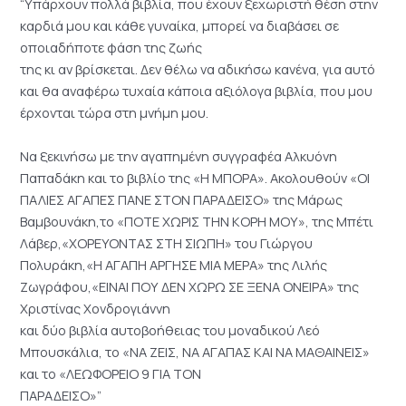
“Υπάρχουν πολλά βιβλία, που έχουν ξεχωριστή θέση στην
καρδιά μου και κάθε γυναίκα, μπορεί να διαβάσει σε
οποιαδήποτε φάση της ζωής
της κι αν βρίσκεται. Δεν θέλω να αδικήσω κανένα, για αυτό
και θα αναφέρω τυχαία κάποια αξιόλογα βιβλία, που μου
έρχονται τώρα στη μνήμη μου.
Να ξεκινήσω με την αγαπημένη συγγραφέα Αλκυόνη
Παπαδάκη και το βιβλίο της «Η ΜΠΟΡΑ». Ακολουθούν «ΟΙ
ΠΑΛΙΕΣ ΑΓΑΠΕΣ ΠΑΝΕ ΣΤΟΝ ΠΑΡΑΔΕΙΣΟ» της Μάρως
Βαμβουνάκη,το «ΠΟΤΕ ΧΩΡΙΣ ΤΗΝ ΚΟΡΗ ΜΟΥ», της Μπέτι
Λάβερ,«ΧΟΡΕΥΟΝΤΑΣ ΣΤΗ ΣΙΩΠΗ» του Γιώργου
Πολυράκη,«Η ΑΓΑΠΗ ΑΡΓΗΣΕ ΜΙΑ ΜΕΡΑ» της Λιλής
Ζωγράφου,«ΕΙΝΑΙ ΠΟΥ ΔΕΝ ΧΩΡΩ ΣΕ ΞΕΝΑ ΟΝΕΙΡΑ» της
Χριστίνας Χονδρογιάννη
και δύο βιβλία αυτοβοήθειας του μοναδικού Λεό
Μπουσκάλια, το «ΝΑ ΖΕΙΣ, ΝΑ ΑΓΑΠΑΣ ΚΑΙ ΝΑ ΜΑΘΑΙΝΕΙΣ»
και το «ΛΕΩΦΟΡΕΙΟ 9 ΓΙΑ ΤΟΝ
ΠΑΡΑΔΕΙΣΟ»”