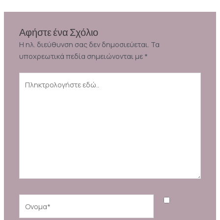
Αφήστε ένα Σχόλιο
Η ηλ. διεύθυνση σας δεν δημοσιεύεται.
Τα
υποχρεωτικά πεδία σημειώνονται με
*
Πληκτρολογήστε
εδώ..
Ονομα*