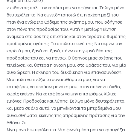
θύμηση του Αλέξη,
νιώθοντας πάλι την καρδιά μου να σφίγγεται. Σε λίγα μόνο
δευτερόλεπτα. Να συνειδητοποιώ ότι η σχέση μαζί του,
ήταν ένα ανώφελο ξόδεμα της αγάπης μου, που οδήγησε
στον πόνο της προδοσίας του. Αυτή η μετέωρη κίνηση,
ανάμεσα στο σοκ της απιστίας και στον τεράστιο θυμό της
προδομένης αγάπης. Το απόλυτο κενό της. Να σέρνω την
καρδιά μου, ξανά και ξανά, πάνω στη γυμνή θέα της
προδοσίας του και να πονάω. Ο θρήνος μιας σχέσης που
τελείωσε. Και ύστερα η ανοχή μου, στο θράσος του, για μία
συγχώρεση. Η σκληρή του διεκδίκηση για επανασύνδεση.
Μια πάλη να πνίξω τα συναισθήματά μου, για να
καταφέρω, να περάσω μονάχη μου, στην απέναντι όχθη,
χωρίς εκείνον. Να καταφέρω να μην επιστρέψω. Χίλιες
εικόνες. Προδοσίας και λύπης. Σε λίγα μόνο δευτερόλεπτα.
Και μέσα σε όλα αυτά, να μπλέκονται τα μπερδεμένα μου
συναισθήματα, εκείνης της απρόσμενης πρότασης για την
Αθήνα. Σε
λίγα μόνο δευτερόλεπτα. Μια φωνή μέσα μου να κραυγάζει,