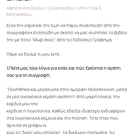
Αφήστε ένα Σχόλιο
/
Συνεντεύξεις
/ Από
Tina A.
Michaelidou
Είχα την χαρά και την τιμή να πάρω συνέντευξη από την
συγγραφέα κ.Κισσούδη με σκοπό να μας συστήσει το βιβλίο
της με τίτλο “Μωβ σκιές” από τις Εκδόσεις Γράφημα.
Πάμε να δούμε τι μου είπε :
1.Πείτε μας λίγα λόγια για εσάς και πώς ξεκίνησε η αγάπη
σας για τη συγγραφή;
“Γεννήθηκα και μεγάλωσα στην όμορφη Θεσσαλονίκη, μέσα
σε μία οικογένεια γεμάτη αγάπη!!! Από μικρή ηλικία, την
καρδιά μου την
κέρδισε η Λογοτεχνία, καθώς έδειξα ιδιαίτερο ενδιαφέρον
στα λογοτεχνικά κείμενα και την ποίηση. Τότε ήταν που
άρχισα να γράφω κι
εγώ τις δικές μου ιστορίες, τα δικά μου ποιήματα, τις