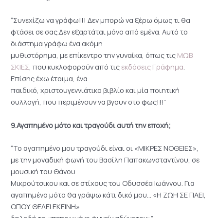
“Συνεχίζω να γράφω!!! Δεν μπορώ να ξέρω όμως τι θα
φτάσει σε σας.Δεν εξαρτάται μόνο από εμένα. Αυτό το
διάστημα γράφω ένα ακόμη
μυθιστόρημα, με επίκεντρο την γυναίκα, όπως τις
ΜΩΒ
ΣΚΙΕΣ
, που κυκλοφορούν από τις
εκδόσεις Γράφημα
.
Επίσης έχω έτοιμα, ένα
παιδικό, χριστουγεννιάτικο βιβλίο και μία ποιητική
συλλογή, που περιμένουν να βγουν στο φως!!!”
9.Αγαπημένο μότο και τραγούδι αυτή την εποχή;
“Το αγαπημένο μου τραγούδι είναι οι «ΜΙΚΡΕΣ ΝΟΘΕΙΕΣ»,
με την μοναδική φωνή του Βασίλη Παπακωνσταντίνου, σε
μουσική του Θάνου
Μικρούτσικου και σε στίχους του Οδυσσέα Ιωάννου. Για
αγαπημένο μότο θα γράψω κάτι δικό μου… «Η ΖΩΗ ΣΕ ΠΑΕΙ,
ΟΠΟΥ ΘΕΛΕΙ ΕΚΕΙΝΗ»
δηλαδή το «πεπρωμένο φυγείν αδύνατον»”