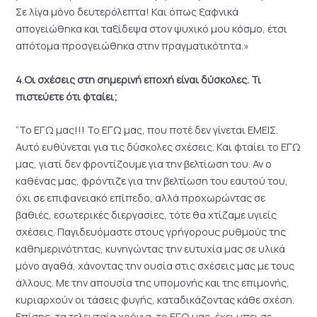
Σε λίγα μόνο δευτερόλεπτα! Και όπως ξαφνικά
απογειώθηκα και ταξίδεψα στον ψυχικό μου κόσμο, έτσι
απότομα προσγειώθηκα στην πραγματικότητα.»
4
.
Οι σχέσεις στη σημερινή εποχή είναι δύσκολες. Τι
πιστεύετε ότι φταίει;
“Το ΕΓΩ μας!!! Το ΕΓΩ μας, που ποτέ δεν γίνεται ΕΜΕΙΣ.
Αυτό ευθύνεται για τις δύσκολες σχέσεις. Και φταίει το ΕΓΩ
μας, γιατί δεν φροντίζουμε για την βελτίωση του. Αν ο
καθένας μας, φρόντιζε για την βελτίωση του εαυτού του,
όχι σε επιφανειακό επίπεδο, αλλά προχωρώντας σε
βαθιές, εσωτερικές διεργασίες, τότε θα χτίζαμε υγιείς
σχέσεις. Παγιδευόμαστε στους γρήγορους ρυθμούς της
καθημερινότητας, κυνηγώντας την ευτυχία μας σε υλικά
μόνο αγαθά, χάνοντας την ουσία στις σχέσεις μας με τους
άλλους. Με την απουσία της υπομονής και της επιμονής,
κυριαρχούν οι τάσεις φυγής, καταδικάζοντας κάθε σχέση.
Επίσης, τα τελευταία χρόνια, το ΕΓΩ μας, έχει μπει σε