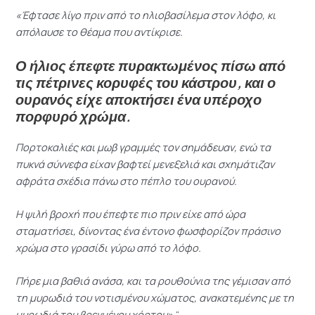
«Έφτασε λίγο πριν από το ηλιοβασίλεμα στον λόφο, κι
απόλαυσε το θέαμα που αντίκρισε.
Ο ήλιος έπεφτε πυρακτωμένος πίσω από
τις πέτρινες κορυφές του κάστρου, και ο
ουρανός είχε αποκτήσει ένα υπέροχο
πορφυρό χρώμα.
Πορτοκαλιές και μωβ γραμμές τον σημάδευαν, ενώ τα
πυκνά σύννεφα είχαν βαφτεί μενεξελιά και σχημάτιζαν
αφράτα σχέδια πάνω στο πέπλο του ουρανού.
Η ψιλή βροχή που έπεφτε πιο πριν είχε από ώρα
σταματήσει, δίνοντας ένα έντονο φωσφορίζον πράσινο
χρώμα στο γρασίδι γύρω από το λόφο.
Πήρε μια βαθιά ανάσα, και τα ρουθούνια της γέμισαν από
τη μυρωδιά του νοτισμένου χώματος, ανακατεμένης με τη
μυρωδιά του βρεγμένου χόρτου».
“