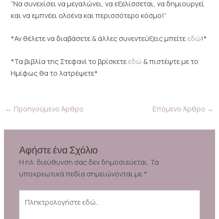
“Να συνεχίσει να μεγαλώνει, να εξελίσσεται, να δημιουργεί
και να εμπνέει ολοένα και περισσότερο κόσμο!”
*Αν θέλετε να διαβάσετε & άλλες συνεντεύξεις μπείτε
εδώ
!*
*Τα βιβλία της Στεφανί το βρίσκετε
εδώ
& πιστέψτε με το
Ημίφως θα το λατρέψετε*
←
Προηγούμενο Άρθρο
Επόμενο Άρθρο
→
Αφήστε ένα Σχόλιο
Η ηλ. διεύθυνση σας δεν δημοσιεύεται.
Τα
υποχρεωτικά πεδία σημειώνονται με
*
Πληκτρολογήστε
εδώ..