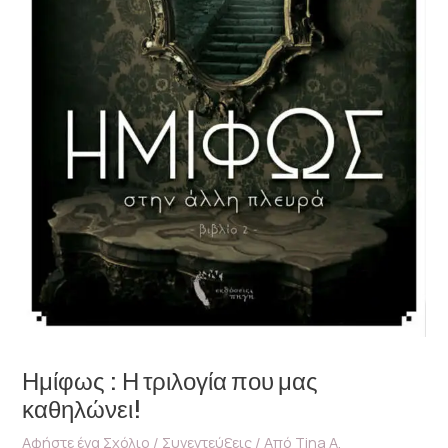
Ημίφως : Η τριλογία που μας
καθηλώνει!
Αφήστε ένα Σχόλιο
/
Συνεντεύξεις
/ Από
Tina A.