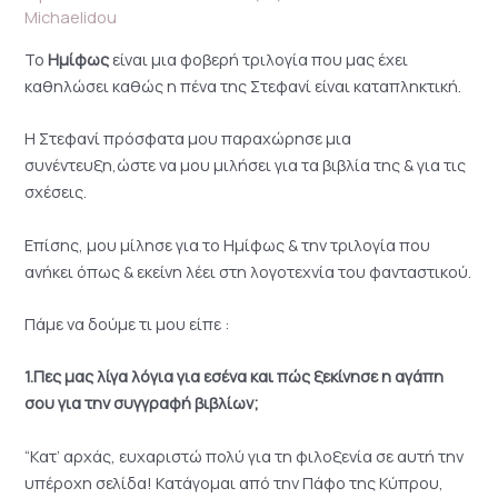
Michaelidou
Το
Ημίφως
είναι μια φοβερή τριλογία που μας έχει
καθηλώσει καθώς η πένα της Στεφανί είναι καταπληκτική.
Η Στεφανί πρόσφατα μου παραχώρησε μια
συνέντευξη,ώστε να μου μιλήσει για τα βιβλία της & για τις
σχέσεις.
Επίσης, μου μίλησε για το Ημίφως & την τριλογία που
ανήκει όπως & εκείνη λέει στη λογοτεχνία του φανταστικού.
Πάμε να δούμε τι μου είπε :
1.Πες μας λίγα λόγια για εσένα και πώς ξεκίνησε η αγάπη
σου για την συγγραφή βιβλίων;
“Κατ’ αρχάς, ευχαριστώ πολύ για τη φιλοξενία σε αυτή την
υπέροχη σελίδα! Κατάγομαι από την Πάφο της Κύπρου,